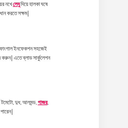
য়ের নখে
লেবু
দিয়ে হালকা ঘষে
াধান করতে সক্ষম|
োনো ফাংগাল ইনফেকশন সহজেই
 করুন| এতে ব্লাড সার্কুলেশন
, টমেটো, দুধ, আলমন্ড,
গাজর
,
ে পারেন|