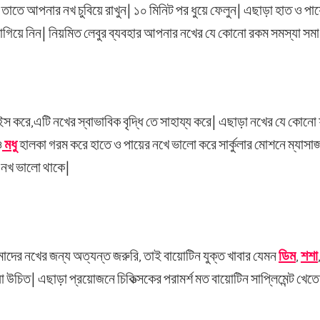
তাতে আপনার নখ চুবিয়ে রাখুন| ১০ মিনিট পর ধুয়ে ফেলুন| এছাড়া হাত ও পা
 লাগিয়ে নিন| নিয়মিত লেবুর ব্যবহার আপনার নখের যে কোনো রকম সমস্যা সম
াইস করে,এটি নখের স্বাভাবিক বৃদ্ধি তে সাহায্য করে| এছাড়া নখের যে ক
ও
মধু
হালকা গরম করে হাতে ও পায়ের নখে ভালো করে সার্কুলার মোশনে ম্যাসাজ
 নখ ভালো থাকে|
ের নখের জন্য অত্যন্ত জরুরি, তাই বায়োটিন যুক্ত খাবার যেমন
ডিম
,
শশা
া উচিত| এছাড়া প্রয়োজনে চিকিত্সকের পরামর্শ মত বায়োটিন সাপ্লিমেন্ট খেত