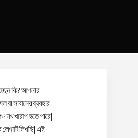
িচ্ছেন কি? আপনার
ল বা সাবানের ব্যবহার
েও নখ খারাপ হতে পারে|
 লেখাটি লিখছি| এই