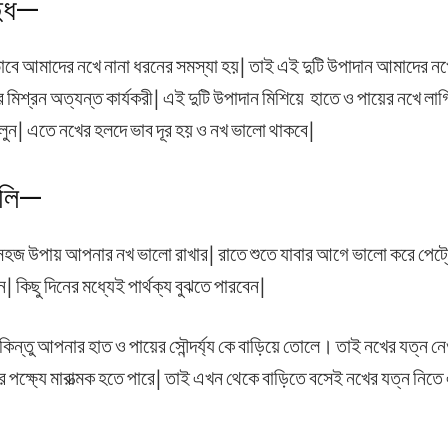
দুধ—
াবে আমাদের নখে নানা ধরনের সমস্যা হয়| তাই এই দুটি উপাদান আমাদের নখে
ের মিশ্রন অত্যন্ত কার্যকরী| এই দুটি উপাদান মিশিয়ে হাতে ও পায়ের নখে লা
লুন| এতে নখের হলদে ভাব দূর হয় ও নখ ভালো থাকবে|
েলি—
সহজ উপায় আপনার নখ ভালো রাখার| রাতে শুতে যাবার আগে ভালো করে পেট্
| কিছু দিনের মধ্যেই পার্থক্য বুঝতে পারবেন|
কিন্তু আপনার হাত ও পায়ের সৌন্দর্য্য কে বাড়িয়ে তোলে। তাই নখের যত্ন নেও
পক্ষ্যে মারাত্মক হতে পারে| তাই এখন থেকে বাড়িতে বসেই নখের যত্ন নিতে 