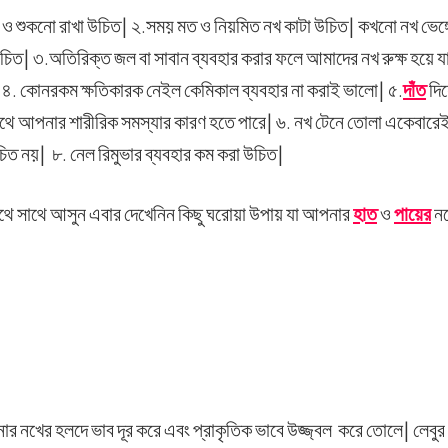
ও শুকনো রাখা উচিত| ২.সময় মত ও নিয়মিত নখ কাটা উচিত| কখনো নখ ভেঙ্গ
চিত| ৩.অতিরিক্ত জল বা সাবান ব্যবহার করার ফলে আমাদের নখ রুক্ষ হয়ে য
| ৪. কোনরকম ক্ষতিকারক নেইল কেমিকাল ব্যবহার না করাই ভালো| ৫.
দাঁত
দিয়
াথে আপনার শারীরিক সমস্যার কারণ হতে পারে| ৬. নখ টেনে তোলা একেবার
িত নয়| ৮. নেল রিমুভার ব্যবহার কম করা উচিত|
সাথে সাথে আসুন এবার দেখেনিন কিছু ঘরোয়া উপায় যা আপনার
হাত
ও
পায়ের
নখ
নার নখের হলদে ভাব দূর করে এবং প্রাকৃতিক ভাবে উজ্জ্বল করে তোলে| লেব