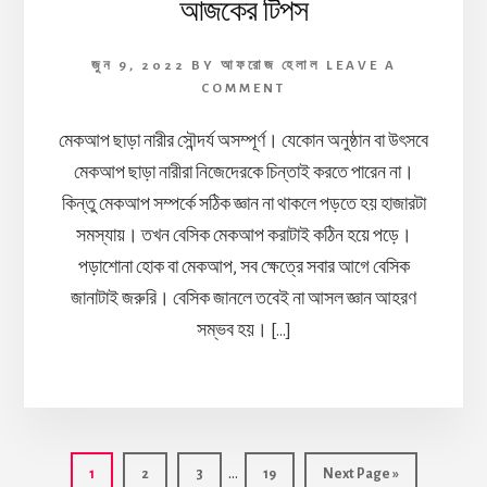
আজকের টিপস
জুন 9, 2022
BY
আফরোজ হেলাল
LEAVE A
COMMENT
মেকআপ ছাড়া নারীর সৌন্দর্য অসম্পূর্ণ। যেকোন অনুষ্ঠান বা উৎসবে
মেকআপ ছাড়া নারীরা নিজেদেরকে চিন্তাই করতে পারেন না।
কিন্তু মেকআপ সম্পর্কে সঠিক জ্ঞান না থাকলে পড়তে হয় হাজারটা
সমস্যায়। তখন বেসিক মেকআপ করাটাই কঠিন হয়ে পড়ে।
পড়াশোনা হোক বা মেকআপ, সব ক্ষেত্রে সবার আগে বেসিক
জানাটাই জরুরি। বেসিক জানলে তবেই না আসল জ্ঞান আহরণ
সম্ভব হয়। […]
Interim
…
Page
Page
Page
Page
Go
1
2
3
19
Next Page »