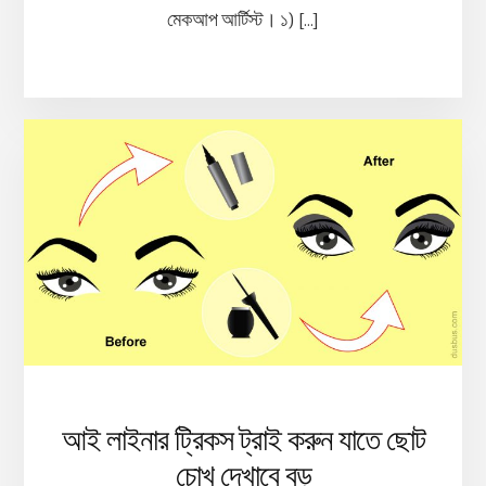
মেকআপ আর্টিস্ট। ১) […]
আই লাইনার ট্রিকস ট্রাই করুন যাতে ছোট
চোখ দেখাবে বড়