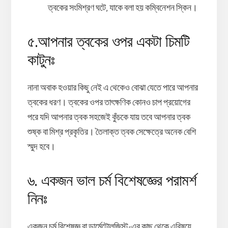
ত্বকের সংমিশ্রণ ঘটে, যাকে বলা হয় কম্বিনেশন স্কিন।
৫.আপনার ত্বকের ওপর একটা চিমটি
কাটুনঃ
নানা অবাক হওয়ার কিছু নেই এ থেকেও বোঝা যেতে পারে আপনার
ত্বকের ধরণ। ত্বকের ওপর তাৎক্ষণিক কোনও চাপ প্রয়োগের
পরে যদি আপনার ত্বক সহজেই কুঁচকে যায় তবে আপনার ত্বক
শুষ্ক বা মিশ্র প্রকৃতির। তৈলাক্ত ত্বক সেক্ষেত্রে অনেক বেশি
স্মুদ হবে।
৬. একজন ভাল চর্ম বিশেষজ্ঞের পরামর্শ
নিনঃ
একজন চর্ম বিশেষজ্ঞ বা ডার্মেটোলজিস্ট-এর কাছ থেকে এবিষয়ে