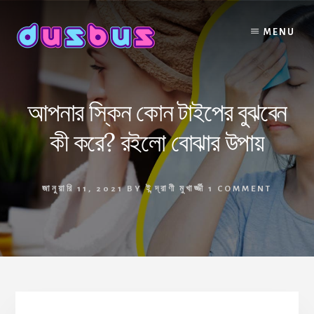
Skip
to
MENU
content
আপনার স্কিন কোন টাইপের বুঝবেন
কী করে? রইলো বোঝার উপায়
জানুয়ারি 11, 2021
BY
ইন্দ্রাণী মুখার্জ্জী
1 COMMENT