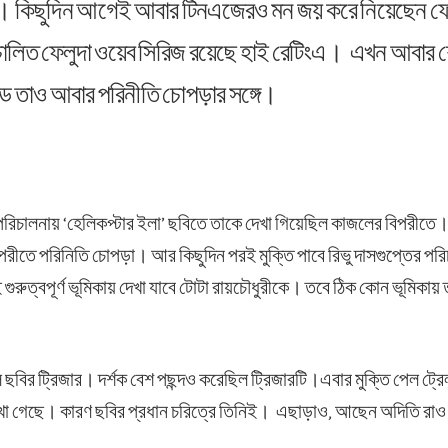
্রে। কিছুদিন আগেই আবার টিনএজেরও মন জয় করে নিয়েছেন ফ
চালিত ফেলুদা ওয়েব সিরিজ রয়েছে হাই রেটিংএ। এখন আবার শো
উডে তাও আবার পরিনীতি চোপড়ার সঙ্গে।
রিচালনায় ‘হেলিকপ্টার ইলা’ ছবিতে তাকে দেখা গিয়েছিল কাজলের বিপরীত
রীতে পরিনিতি চোপড়া। আর কিছুদিন পরই মুক্তি পাবে রিভু দাসগুপ্তের পরিচাল
রুত্বপূর্ণ ভূমিকায় দেখা যাবে টোটা রায়চৌধুরীকে। তবে ঠিক কোন ভূমিকায় ত
 ছবির ট্রিজার। দর্শক বেশ পছন্দও করেছিল ট্রিজারটি।এবার মুক্তি পেল ট্র
া গেছে। কারণ ছবির প্রধান চরিত্রে তিনিই। এছাড়াও, আছেন অদিতি রাও হায়