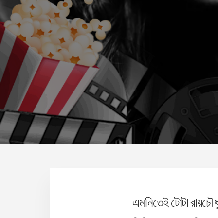
এমনিতেই টোটা রায়চৌধুর