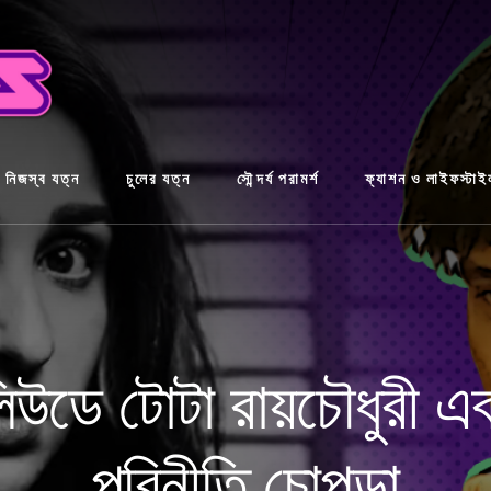
নিজস্ব যত্ন
চুলের যত্ন
সৌন্দর্য পরামর্শ
ফ্যাশন ও লাইফস্টাই
উডে টোটা রায়চৌধুরী এব
পরিনীতি চোপড়া