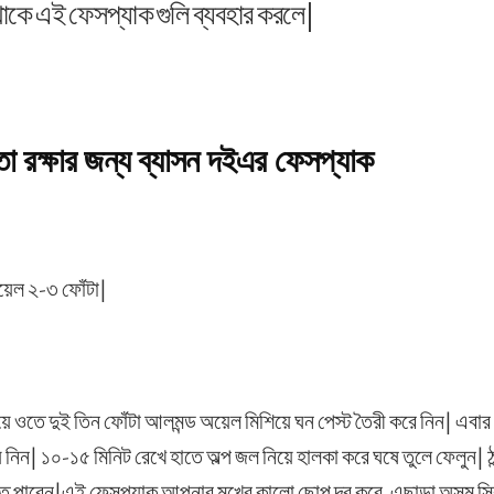
াকে এই ফেসপ্যাক গুলি ব্যবহার করলে|
া রক্ষার জন্য ব্যাসন দইএর ফেসপ্যাক
য়েল ২-৩ ফোঁটা|
ে ওতে দুই তিন ফোঁটা আলমন্ড অয়েল মিশিয়ে ঘন পেস্ট তৈরী করে নিন| এবার
নিন| ১০-১৫ মিনিট রেখে হাতে অল্প জল নিয়ে হালকা করে ঘষে তুলে ফেলুন| ঠান
ে পারেন|এই ফেসপ্যাক আপনার মুখের কালো ছোপ দূর করে, এছাড়া অসম স্কিন