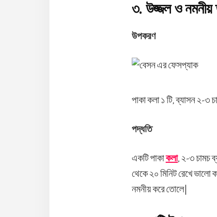
৩. উজ্জল ও নমনীয় 
উপকরণ
পাকা কলা ১ টি, ব্যাসন ২-৩ চ
পদ্ধতি
একটি পাকা
কলা
, ২-৩ চামচ ব
থেকে ২০ মিনিট রেখে ভালো কর
নমনীয় করে তোলে|