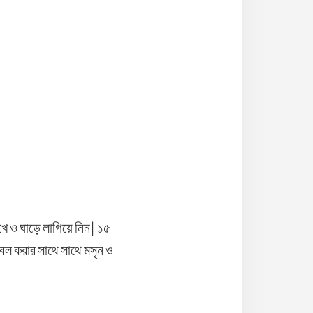
খে ও ঘাড়ে লাগিয়ে নিন| ১৫
জবল করার সাথে সাথে মসৃন ও