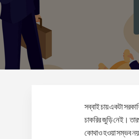
সব্বাই চায় একটা সরকার
চাকরির জুড়ি নেই। তার
কোথাও হওয়া সম্ভব ন