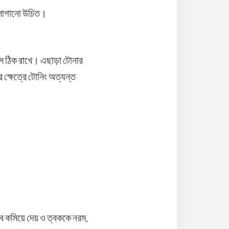
ল লাগানো উচিত।
্স ঠিক রাখে। এছাড়া টোনার
 ক্ষেত্রে টোনিং অত্যন্ত
াব কমিয়ে দেয় ও ত্বককে নরম,