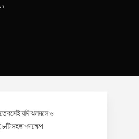
NT
ড়িতে বসেই যদি ঝলমলে ও
এই ৮টি সহজ পদক্ষেপ