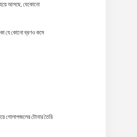
র হয়ে আসছে, যেকোনো
থাকা যে কোনো ব্রণও কমে
িয়ে গোলাপজলের টোনার তৈরি