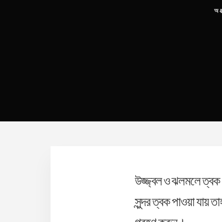
অক
উজ্জ্বল ও ঝলমলে ত্বক প
সুন্দর ত্বক পাওয়া যায