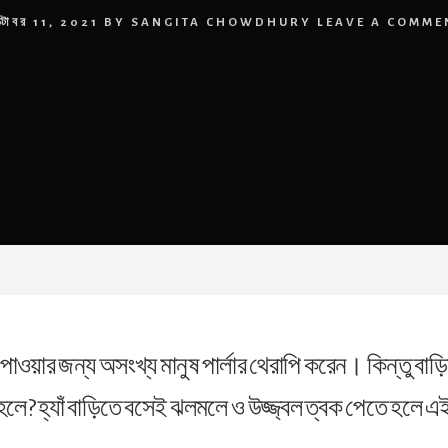
্টোবর 11, 2021
BY
SANGITA CHOWDHURY
LEAVE A COMME
াওয়ার জন্য অসংখ্য মানুষ‌ পার্লার থেরাপি করেন। কিন্তু বা
় তাহলে? হ্যাঁ বাড়িতে বসেই ঝলমলে ও উজ্জ্বল ত্বক পেতে হলে 