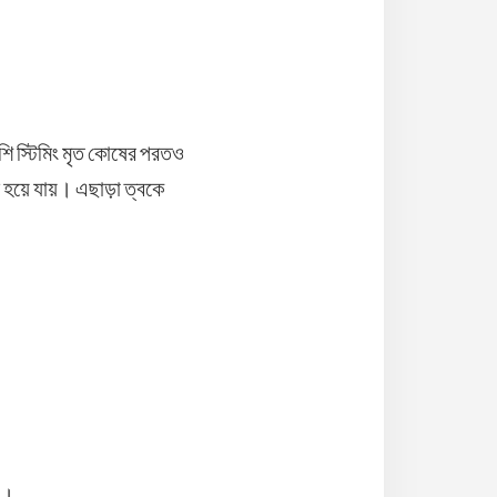
শি স্টিমিং মৃত কোষের পরতও
 হয়ে যায়। এছাড়া ত্বকে
ে।