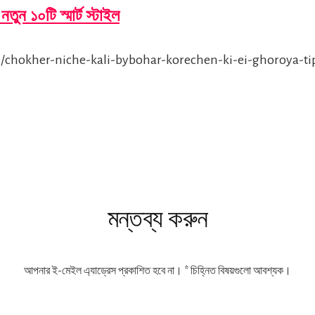
তুন ১০টি স্মার্ট স্টাইল
/chokher-niche-kali-bybohar-korechen-ki-ei-ghoroya-ti
s
মন্তব্য করুন
আপনার ই-মেইল এ্যাড্রেস প্রকাশিত হবে না।
*
চিহ্নিত বিষয়গুলো আবশ্যক।