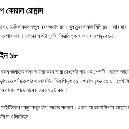
 কোরাল রোমান্স
 শেডটি একদম নতুন এবং অসাধারন। খুব সুন্দর একটা মিষ্টি রঙ। আর যারা গ্
ম পারফেক্ট। হালকা একটা গ্লসি, ক্রিমি লুক দেবে। দাম পড়বে ৯০।
েইন ১৮
 রকম কালারের সন্ধান যারা করছ তারা দেখতেই পার এই শেডটি। কালো জামের
াও দেখে নিতে পার এলেইটইন মিস পিঙ্ক ০১, কোরাল ন্যুড ০৫ ও এলেইট
ম কালার পেয়ে যাবে মাত্র ১২০ টাকায়।
ও এলেইটইনের প্রচুর নতুন লিপ শেডের সন্ধান। এবার নো কনফিউশান তাহলে 
যাক্মি না এলিইটইন।