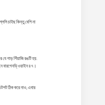
লসি চাইছ কিন্তু বেশি না
 যে গাড় পিঁয়াজি রঙটি হয়.
ইন বারগেনডি্ ওয়াইন ৪৭।
চটপট ঠিক করে নাও, এবার