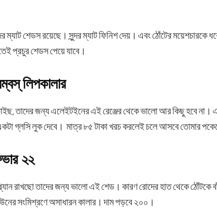
দর ম্যাট শেডস রয়েছে। সুন্দর ম্যাট ফিনিশ দেয়। এবং ঠোঁটের ময়েশচারকে ধ
াতেই প্রচুর শেডস পেয়ে যাবে।
্বস্ লিপকালার
চাইছ, তাদের জন্য এলেইটইনের এই রেঞ্জের থেকে ভালো আর কিছু হবে না। এর
একটা গ্লসি লুক দেবে। মাত্র ৮৫ টাকা খরচ করলেই চলে আসবে তোমার পক
িভার ২২
 প্ল্যান রাখছো তাদের জন্য ভালো এই শেড। কারণ রোদের হাত থেকে ঠোঁটকে বা
্রাউনের সংমিশ্রণে অসাধারন কালার। দাম পড়বে ২০০।