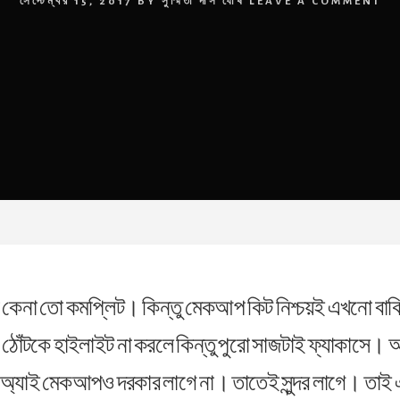
সেপ্টেম্বর 15, 2017
BY
সুস্মিতা দাস ঘোষ
LEAVE A COMMENT
 কেনা তো কমপ্লিট। কিন্তু মেকআপ কিট নিশ্চয়ই এখনো বা
 ঠোঁটকে হাইলাইট না করলে কিন্তু পুরো সাজটাই ফ্যাকাসে। আবা
অ্যাই মেকআপও দরকার লাগে না। তাতেই সুন্দর লাগে। তাই 