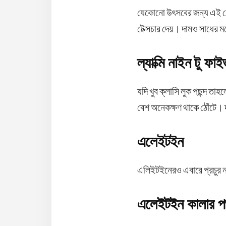
যেকোনো উৎসবের জন্য এই রেঞ্জ
টেক্সচার দেয়। দামও সাধের 
ল্যাক্মি নাইন টু ফা
যদি খুব ক্লাসি লুক পছন্দ 
বেশ অনেকক্ষণ থাকে ঠোঁটে।
এলেইটইন
এলিইটইনেরও এবারে প্রচুর
এলেইটইন কালার পপ