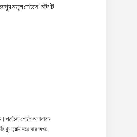
ভরপুর নতুন শেডস! চটপট
েড। প্রতিটা শেডই অসাধারন
ঁট খুব ড্রাই হয়ে যায় অথচ