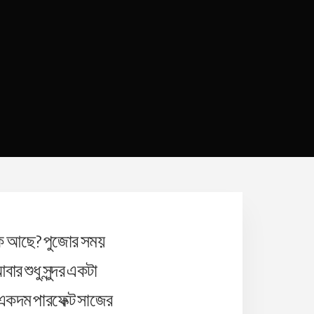
কি আছে? পুজোর সময়
র শুধু সুন্দর একটা
একদম পারফেক্ট সাজের