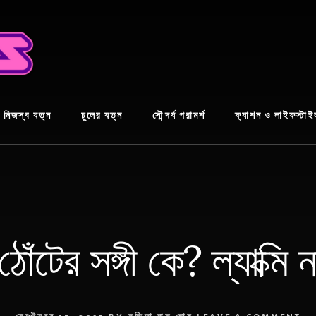
নিজস্ব যত্ন
চুলের যত্ন
সৌন্দর্য পরামর্শ
ফ্যাশন ও লাইফস্টাই
োঁটের সঙ্গী কে? ল্যাক্মি