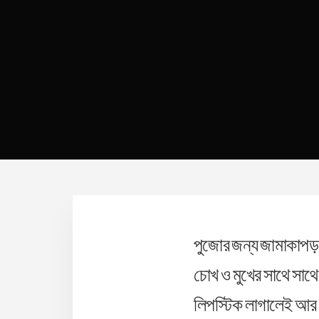
পুজোর জন্য জামাকাপড়
চোখ ও মুখের সাথে সাথে
লিপস্টিক লাগালেই আর 