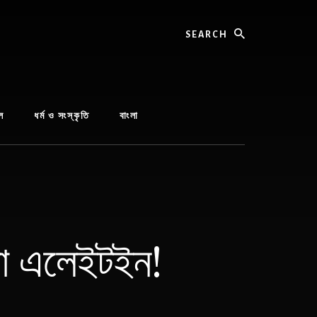
Search
ল
ধর্ম ও সংস্কৃতি
বাংলা
 না এলেইটইন!