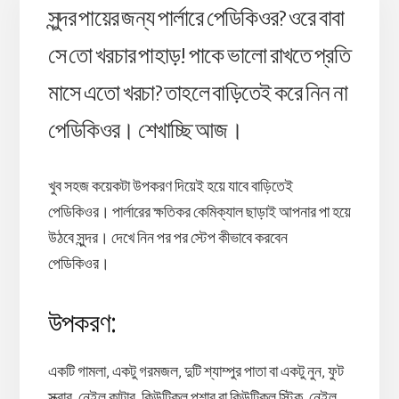
সুন্দর পায়ের জন্য পার্লারে পেডিকিওর? ওরে বাবা
সে তো খরচার পাহাড়! পাকে ভালো রাখতে প্রতি
মাসে এতো খরচা? তাহলে বাড়িতেই করে নিন না
পেডিকিওর। শেখাচ্ছি আজ।
খুব সহজ কয়েকটা উপকরণ দিয়েই হয়ে যাবে বাড়িতেই
পেডিকিওর। পার্লারের ক্ষতিকর কেমিক্যাল ছাড়াই আপনার পা হয়ে
উঠবে সুন্দর। দেখে নিন পর পর স্টেপ কীভাবে করবেন
পেডিকিওর।
উপকরণ:
একটি গামলা, একটু গরমজল, দুটি শ্যাম্পুর পাতা বা একটু নুন, ফুট
স্ক্রাব, নেইল কাটার, কিউটিকল পুশার বা কিউটিকল স্টিক, নেইল