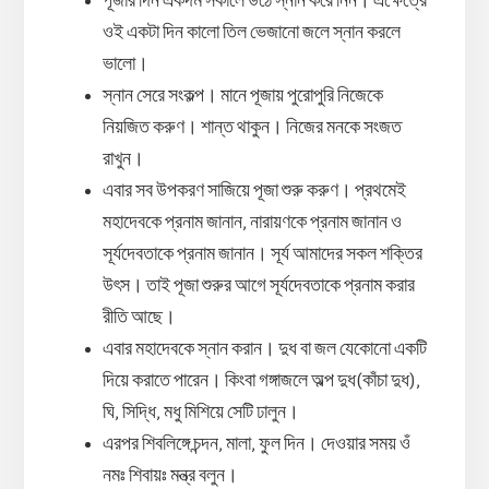
পূজার দিন একদম সকালে উঠে স্নান করে নিন। এক্ষেত্রে
ওই একটা দিন কালো তিল ভেজানো জলে স্নান করলে
ভালো।
স্নান সেরে সংকল্প। মানে পূজায় পুরোপুরি নিজেকে
নিয়জিত করুণ। শান্ত থাকুন। নিজের মনকে সংজত
রাখুন।
এবার সব উপকরণ সাজিয়ে পূজা শুরু করুণ। প্রথমেই
মহাদেবকে প্রনাম জানান, নারায়ণকে প্রনাম জানান ও
সূর্যদেবতাকে প্রনাম জানান। সূর্য আমাদের সকল শক্তির
উৎস। তাই পূজা শুরুর আগে সূর্যদেবতাকে প্রনাম করার
রীতি আছে।
এবার মহাদেবকে স্নান করান। দুধ বা জল যেকোনো একটি
দিয়ে করাতে পারেন। কিংবা গঙ্গাজলে অল্প দুধ(কাঁচা দুধ),
ঘি, সিদ্ধি, মধু মিশিয়ে সেটি ঢালুন।
এরপর শিবলিঙ্গে চন্দন, মালা, ফুল দিন। দেওয়ার সময় ওঁ
নমঃ শিবায়ঃ মন্ত্র বলুন।