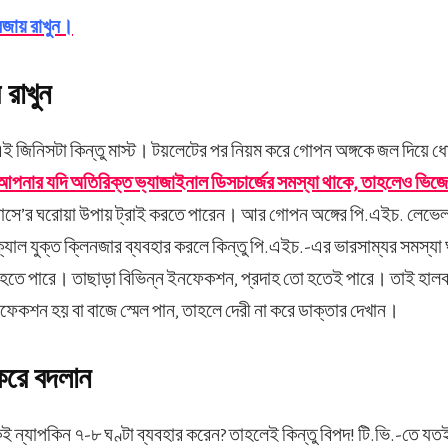
 বজায় রাখুন।
 রাখুন
 এই জিনিসটা কিন্তু মাস্ট। টয়লেটের পর নিয়ম করে গোপন অঙ্গকে জল দিয়ে 
পনার যদি অতিরিক্ত ভ্যাজাইনাল ডিসচার্জের সমস্যা থাকে, তাহলেও ভি
সে’র ঘরোয়া উপায় ট্রাই করতে পারেন। আর গোপন অঙ্গের পি.এইচ. লেভেলকে 
্যাল যুক্ত ক্লিনজার ব্যবহার করলে কিন্তু পি.এইচ.-এর ভারসাম্যর সমস্যা
ত হতে পারে। তাছাড়া বিভিন্ন ইনফেকশন, প্রদাহ তো হতেই পারে। তাই হালকা
েকশন হয় বা বাজে স্মেল পান, তাহলে দেরী না করে ডাক্তার দেখান।
করে বদলান
ন্যাপকিন ৭-৮ ঘণ্টা ব্যবহার করেন? তাহলেই কিন্তু বিপদ! টি.ভি.-তে যতই