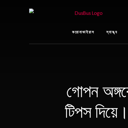
Skip
to
content
করোনাভাইরাস
স্বাস্থ্য
গোপন অঙ্গক
টিপস দিয়ে