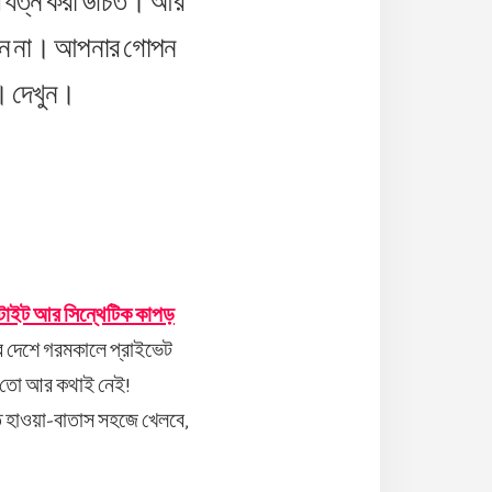
 যত্ন করা উচিত। আর
রবেন না। আপনার গোপন
া। দেখুন।
টাইট আর সিন্থেটিক কাপড়
দেশে গরমকালে প্রাইভেট
লে তো আর কথাই নেই!
তে হাওয়া-বাতাস সহজে খেলবে,