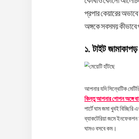
কোথাও কোনো আলোচনাই
প্রপার কেয়ারের অভাব
অঙ্গকে সবসময় কীভাবে 
১. টাইট জামাকাপড় 
আপনার যদি সিন্থেটিক মেটির
কিন্তু আপনার গোপন অঙ্গে বা
পার্টে ঘাম জমা খুবই বিচ্ছি
ব্যাকটেরিয়া জমে ইনফেকশন হত
ঘামও বসবে কম।