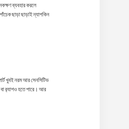
েকক্ষণ ব্যবহার করলে
া পাঁচেক ছাড়া ছাড়াই ন্যাপকিন
র্ট খুবই নরম আর সেনসিটিভ
বা র‍্যাশও হতে পারে। আর