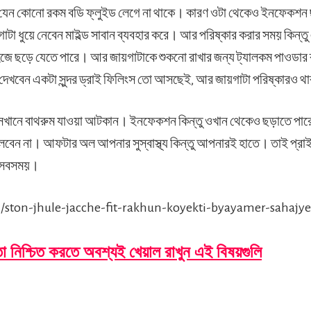
 যেন কোনো রকম বডি ফ্লুইড লেগে না থাকে। কারণ ওটা থেকেও ইনফেকশন
গাটা ধুয়ে নেবেন মাইল্ড সাবান ব্যবহার করে। আর পরিষ্কার করার সময় কিন্
সহজে ছড়ে যেতে পারে। আর জায়গাটাকে শুকনো রাখার জন্য ট্যালকম পাওডার 
 দেখবেন একটা সুন্দর ড্রাই ফিলিংস তো আসছেই, আর জায়গাটা পরিষ্কারও 
 সেখানে বাথরুম যাওয়া আটকান। ইনফেকশন কিন্তু ওখান থেকেও ছড়াতে প
লবেন না। আফটার অল আপনার সুস্বাস্থ্য কিন্তু আপনারই হাতে। তাই প্রাইভ
ন সবসময়।
/ston-jhule-jacche-fit-rakhun-koyekti-byayamer-sahajye
তা নিশ্চিত করতে অবশ্যই খেয়াল রাখুন এই বিষয়গুলি