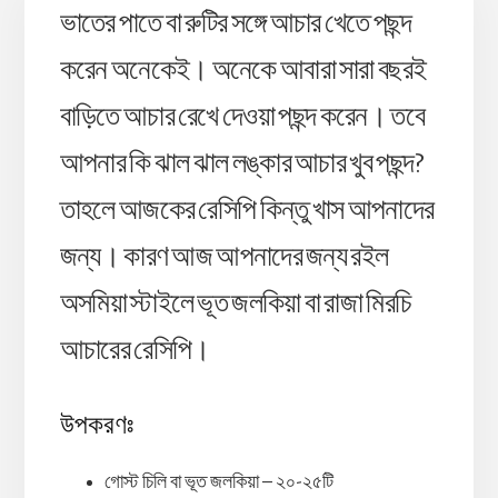
ভাতের পাতে বা রুটির সঙ্গে আচার খেতে পছন্দ
করেন অনেকেই। অনেকে আবারা সারা বছরই
বাড়িতে আচার রেখে দেওয়া পছন্দ করেন। তবে
আপনার কি ঝাল ঝাল লঙ্কার আচার খুব পছন্দ?
তাহলে আজকের রেসিপি কিন্তু খাস আপনাদের
জন্য। কারণ আজ আপনাদের জন্য রইল
অসমিয়া স্টাইলে ভূত জলকিয়া বা রাজা মিরচি
আচারের রেসিপি।
উপকরণঃ
গোস্ট চিলি বা ভূত জলকিয়া – ২০-২৫টি