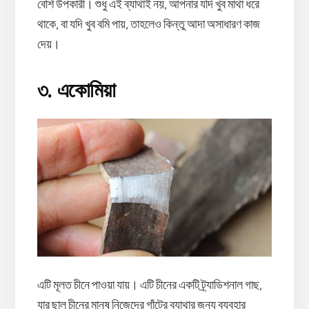
বেশি উপকারী। শুধু এই ব্যাথাই নয়, আপনার যদি খুব মাথা ধরে
থাকে, বা যদি খুব বমি পায়, তাহলেও কিন্তু আদা অসাধারণ কাজ
দেয়।
৩. একোমিয়া
এটি মূলত চীনে পাওয়া যায়। এটি চীনের একটি ট্র্যাডিশনাল গাছ,
যার ছাল চীনের মানুষ নিজেদের গাঁটের ব্যাথার জন্য ব্যবহার