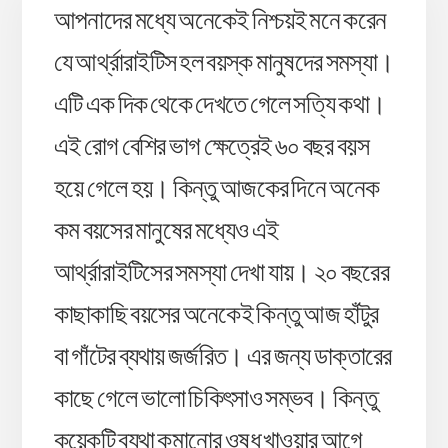
আপনাদের মধ্যে অনেকেই নিশ্চয়ই মনে করেন
যে আর্থ্রারাইটিস হল বয়স্ক মানুষদের সমস্যা।
এটি এক দিক থেকে দেখতে গেলে সত্যি কথা।
এই রোগ বেশির ভাগ ক্ষেত্রেই ৬০ বছর বয়স
হয়ে গেলে হয়। কিন্তু আজকের দিনে অনেক
কম বয়সের মানুষের মধ্যেও এই
আর্থ্রারাইটিসের সমস্যা দেখা যায়। ২০ বছরের
কাছাকাছি বয়সের অনেকেই কিন্তু আজ হাঁটুর
বা গাঁটের ব্যথায় জর্জরিত। এর জন্য ডাক্তারের
কাছে গেলে ভালো চিকিৎসাও সম্ভব। কিন্তু
কয়েকটি ব্যথা কমানোর ওষুধ খাওয়ার আগে