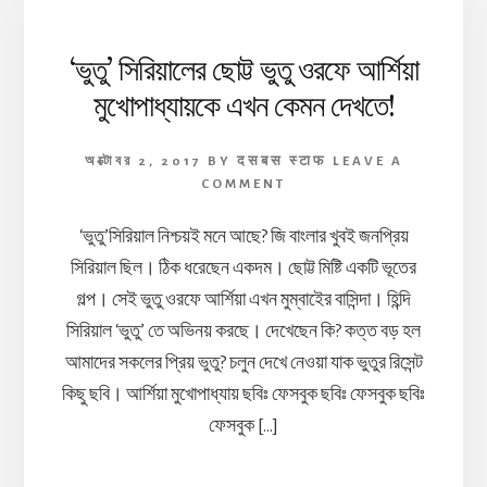
‘ভুতু’ সিরিয়ালের ছোট্ট ভুতু ওরফে আর্শিয়া
মুখোপাধ্যায়কে এখন কেমন দেখতে!
অক্টোবর 2, 2017
BY
दसबस स्टाफ
LEAVE A
COMMENT
‘ভুতু’সিরিয়াল নিশ্চয়ই মনে আছে? জি বাংলার খুবই জনপ্রিয়
সিরিয়াল ছিল। ঠিক ধরেছেন একদম। ছোট্ট মিষ্টি একটি ভূতের
গল্প। সেই ভুতু ওরফে আর্শিয়া এখন মুম্বাইের বাসিন্দা। হিন্দি
সিরিয়াল ‘ভুতু’ তে অভিনয় করছে। দেখেছেন কি? কত্ত বড় হল
আমাদের সকলের প্রিয় ভুতু? চলুন দেখে নেওয়া যাক ভুতুর রিসেন্ট
কিছু ছবি। আর্শিয়া মুখোপাধ্যায় ছবিঃ ফেসবুক ছবিঃ ফেসবুক ছবিঃ
ফেসবুক […]