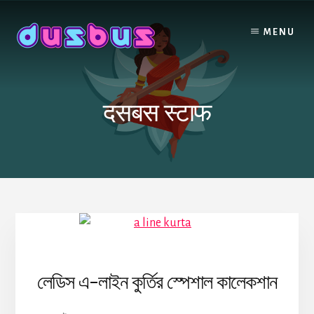
Skip
to
MENU
content
दसबस स्टाफ
লেডিস এ-লাইন কুর্তির স্পেশাল কালেকশান