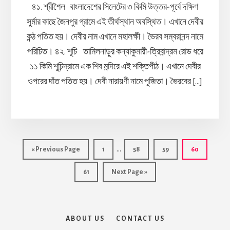
৪১. শ্রীশৈল বাংলাদেশের সিলেটের ৩ কিমি উত্তর-পূর্বে দক্ষিণ
সুর্মার কাছে জৈনপুর গ্রামে এই তীর্থস্থান অবস্থিত। এখানে দেবীর
কন্ঠ পতিত হয়। দেবীর নাম এখানে মহালক্ষী। ভৈরব সম্বরানন্দ নামে
পরিচিত। ৪২. শূচি তামিলনাড়ুর কন্যাকুমারী-ত্রিবান্দ্রম রোড ধরে
১১ কিমি শূচিন্দ্রামে এক শিব মন্দিরে এই শক্তিপীঠ। এখানে দেবীর
ওপরের দাঁত পতিত হয়। দেবী নারায়ণী নামে পূজিতা। ভৈরবের […]
Interim
…
Go
Page
Page
Page
Page
«
Previous Page
1
58
59
60
pages
to
Page
Go
61
Next Page »
omitted
to
ABOUT US
CONTACT US