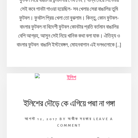
ফুটবল নিয়ে বাঙালির উন্মাদনার শেষ নেই। ধন্যি মেয়ে সিনেমায়
সেই কবে গানটা গাওয়া হয়েছিল- সব খেলার সেরা বাঙালির তুমি
ফুটবল। ফুবটল প্রিয় খেলা তো বুঝলাম। কিন্তু, কোন ফুটবল-
বাংলার ফুটবল না বিদেশী ফুটবল কোনটার প্রতি বর্তমান বাঙালির
বেশি আগ্রহ, আসুন সেই নিয়ে খানিক কথা বলা যাক। ঐতিহ্য ও
বাংলার ফুটবল বাঙালি ইস্টবেঙ্গল, মোহনবাগান এই দলগুলোকে […]
ইলিশের দৌড়ে কে এগিয়ে পদ্মা না গঙ্গা
আগস্ট 12, 2017
BY
অভীক সরকার
LEAVE A
COMMENT