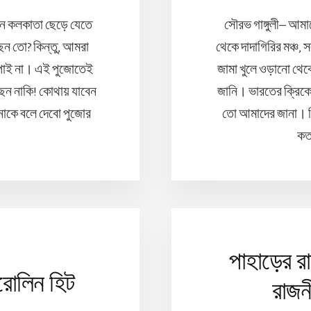
িন কলকাতা ছেড়ে যেতে
সৌরভ গাঙ্গুলী– আমা
ছেন তো? কিন্তু, আমরা
থেকে দাদাগিরির মঞ্চ,
মন পাই না। এই পুজোতেই
জামা খুলে ওড়ানো থেকে
করছেন নাকি! কোথায় যাবেন
জানি। ভারতের ক্রিকেট
াকে বলে দেবো পুজোর
তো আমাদের জানা। কি
কত
পাহাড়ের র
রোলিন হিট
রাজন