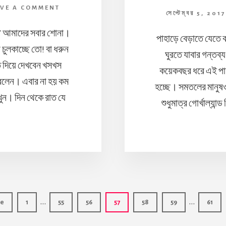
AVE A COMMENT
সেপ্টেম্বর 5, 201
লিন’ আমাদের সবার শোনা।
পাহাড়ে বেড়াতে যেতে ক
চুলকাচ্ছে তো! বা ধরুন
ঘুরতে যাবার গন্তব্য 
 দিয়ে দেখবেন খসখস
কয়েকবছর ধরে এই পাহাড়
রলেন। এবার না হয় কম
হচ্ছে। সমতলের মানুষও
ুন। দিন থেকে রাত যে
শুধুমাত্র গোর্খাল্যান
Interim
Interim
…
…
Page
Page
Page
Page
Page
Page
Page
ge
1
55
56
57
58
59
61
pages
pages