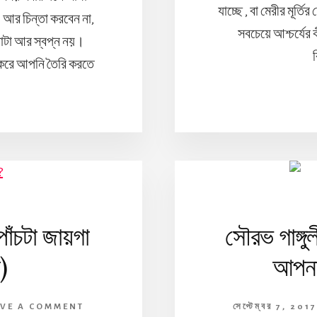
যাচ্ছে , বা মেরীর মূর
। আর চিন্তা করবেন না,
সবচেয়ে আশ্চর্যের
নোটা আর স্বপ্ন নয়।
ব
ন করে আপনি তৈরি করতে
পাঁচটা জায়গা
সৌরভ গাঙ্গু
)
আপনার
AVE A COMMENT
সেপ্টেম্বর 7, 201