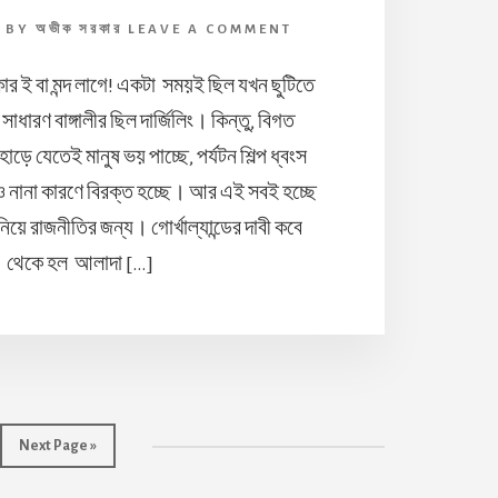
7
BY
অভীক সরকার
LEAVE A COMMENT
ার ই বা মন্দ লাগে! একটা সময়ই ছিল যখন ছুটিতে
সাধারণ বাঙ্গালীর ছিল দার্জিলিং। কিন্তু, বিগত
ে যেতেই মানুষ ভয় পাচ্ছে, পর্যটন শিল্প ধ্বংস
 নানা কারণে বিরক্ত হচ্ছে। আর এই সবই হচ্ছে
্ড নিয়ে রাজনীতির জন্য। গোর্খাল্যান্ডের দাবী কবে
থেকে হল আলাদা […]
Go
Next Page »
to