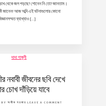
্তির চোখ থেকে জল পড়ছে? শোনেন নি তো? জানতাম।
 কী জানেন! আজ অব্দি এই ঘটনাগুলোর কোনো
িজ্ঞানসম্মত ব্যাখ্যাও […]
লীর নবাবী জীবনের ছবি দেখে
 চোখ দাঁড়িয়ে যাবে
7
BY
অভীক সরকার
LEAVE A COMMENT