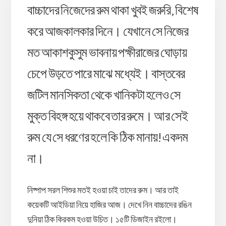
বাচ্চাদের নিজেদের রুম থাকা খুবই জরুরি, বিশেষ
করে আজকালকার দিনে। যেখানে সে নিজের
মত আকাশকুসুম ভাবনায় পক্ষীরাজের ঘোড়ায়
চেপে উড়তে পারে মাঝে মধ্যেই। বাস্তবের
জটিল মানসিকতা থেকে খানিকটা হলেও সে
মুক্ত বিহঙ্গ হয়ে থাকবে তার রুমে। আর সেই
রুম যে সে ধরণের হলে কি ঠিক মানায়! একদম
না।
নিষ্পাপ সরল শিশুর মতই হওয়া চাই তাদের রুম। আর তাই
কয়েকটি আইডিয়া নিয়ে হাজির আজ। দেখে নিন বাচ্চাদের রঙিন
দুনিয়া ঠিক কিরকম হওয়া উচিত। ১৫টি ডিজাইন রইলো।