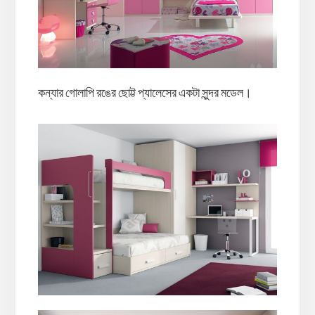
কন্যার গোলাপি রঙের ছোট্ট প্যালেসের একটা সুন্দর মডেল।