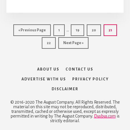
Interim
…
Go
Page
Page
Page
Page
«
Previous Page
1
19
20
21
pages
to
Page
Go
22
Next Page »
omitted
to
ABOUT US
CONTACT US
ADVERTISE WITH US
PRIVACY POLICY
DISCLAIMER
© 2016-2020 The August Company. All Rights Reserved. The
material on this site may not be reproduced, distributed,
transmitted, cached or otherwise used, except as expressly
permitted in writing by The August Company.
Dusbus.com
is
strictly editorial.