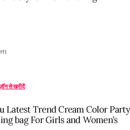
FF)
-
ज़ॉन से खरीदें
ou Latest Trend Cream Color Part
ing bag For Girls and Women’s