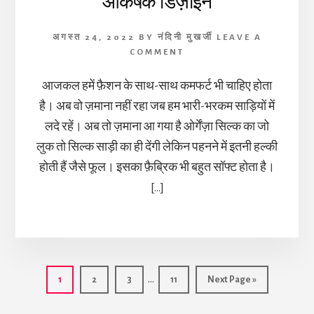
आकर्षक डिज़ाइन
अगस्त 24, 2022
BY
नंदिनी मुखर्जी
LEAVE A
COMMENT
आजकल हमें फ़ैशन के साथ-साथ कमफर्ट भी चाहिए होता
है। अब वो ज़माना नहीं रहा जब हम भारी-भरकम साड़ियों में
लदे रहें। अब तो ज़माना आ गया है ओर्गेंज़ा सिल्क का जो
लुक तो सिल्क साड़ी का ही देंगी लेकिन पहनने में इतनी हल्की
होती हैं जैसे फूल। इसका फ़ैब्रिक भी बहुत सॉफ्ट होता है।
[…]
Interim
…
Page
Page
Page
Page
Go
1
2
3
11
Next Page »
pages
to