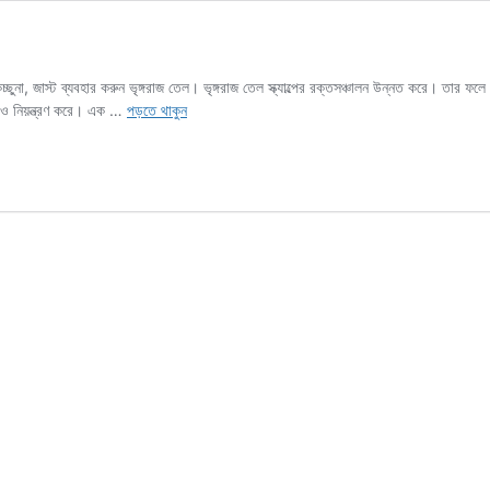
চ্ছুনা, জাস্ট ব্যবহার করুন ভৃঙ্গরাজ তেল। ভৃঙ্গরাজ তেল স্ক্যাল্পের রক্তসঞ্চালন উন্নত করে। তার 
ভৃঙ্গরাজ
এসবও নিয়ন্ত্রণ করে। এক …
পড়তে থাকুন
তেল
কীভাবে
ব্যবহার
করবেন
চুলের
বৃদ্ধির
জন্য