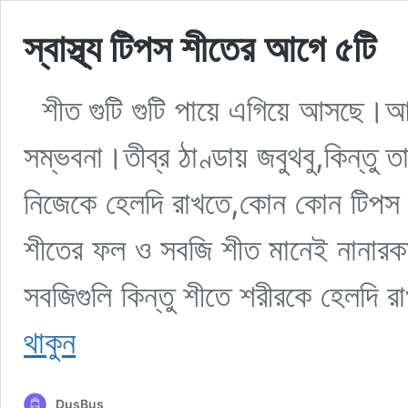
স্বাস্থ্য টিপস শীতের আগে ৫টি
শীত গুটি গুটি পায়ে এগিয়ে আসছে।
সম্ভবনা।তীব্র ঠাণ্ডায় জবুথবু,কিন্তু
নিজেকে হেলদি রাখতে,কোন কোন টিপস ম
শীতের ফল ও সবজি শীত মানেই নানারক
সবজিগুলি কিন্তু শীতে শরীরকে হেলদি
স্বাস্থ্য
থাকুন
টিপস
শীতের
আগে
DusBus
৫টি