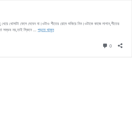
তু খেয়ে খোসাটা ফেলে দেবেন না।ওটাও শীতের রোদে শুকিয়ে নিন।ওটাকে কাজে লাগান,শীতের
কমলালেবুর
া তো সম্ভব নয়,তাই স্কিনে …
পড়তে থাকুন
খোসা
ব্যবহার
টি মন্তব্য
0
করুন
এই
তিনটি
উপায়ে
ত্বকের
যত্ন
নিতে