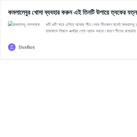
কমলালেবুর খোসা ব্যবহার করুন এই তিনটি উপায়ে ত্বকের যত্ন
গুটি গুটি পায়ে এগিয়ে আসছে শীত।আর শীতকাল মানেই কমলালেবু।আ
ফ্যাকাসে স্কিনে এক্সট্রা গ্লো অ্যাড করতে।কারণ শীতের রূপচর্
DusBus