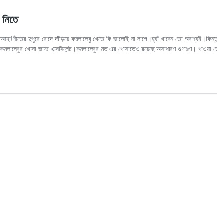
 নিতে
হা!শীতের দুপুরে রোদে দাঁড়িয়ে কমলালেবু খেতে কি ভালোই না লাগে।হ্যাঁ খাবেন তো অবশ্যই।কিন্
চায় কমলালেবুর খোসা জাস্ট এক্সসিলেন্ট।কমলালেবুর মত এর খোসাতেও রয়েছে অসাধারণ গুণাগুণ। খাওয়