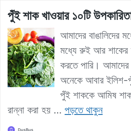
পুঁই শাক খাওয়ার ১০টি উপকারি
আমাদের বাঙালিদের মধ
মধ্যে রুই আর শাকের 
করতে পারি। আমাদের 
অনেকে আবার ইলিশ-পুঁ
পুঁই শাককে আমিষ শাক
পুঁই
রান্না করা হয় …
পড়তে থাকুন
শাক
খাওয়ার
১০টি
DusBus
উপকারিতা